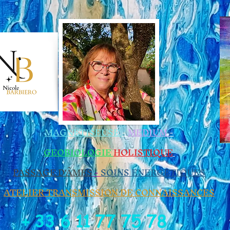
 les Magnétiseurs
MAGNETISEUSE
-
MEDIUM
-
GEOBIOLOGIE​
HOLISTIQUE
​
PASSAGE D'ÂMES
-
SOINS ENERGETIQUES
ATELIER TRANSMISSION DE CONNAISSANCES
+ 33 6 11 77 75 78