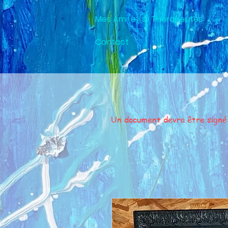
Mes Ami(e)(s) Thérapeutes
Contact
Un document devra être signé av