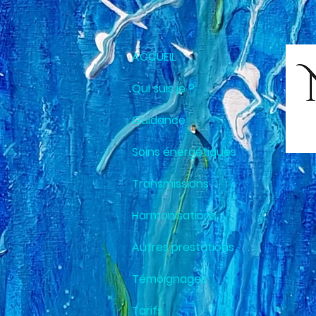
Retrouvez Nicole BARBIERO sur Resalib : annuaire, référencement et prise de rendez-vous pour
ACCUEIL
Qui suis je ?
Guidance
Soins énergétiques
Transmissions
Harmonisations
Autres prestations
Témoignages
Tarifs