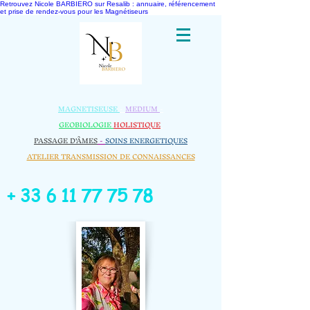
Retrouvez Nicole BARBIERO sur Resalib : annuaire, référencement
et prise de rendez-vous pour les Magnétiseurs
MAGNETISEUSE
-
MEDIUM
-
GEOBIOLOGIE​
HOLISTIQUE
​
PASSAGE D'ÂMES
-
SOINS ENERGETIQUES
ATELIER TRANSMISSION DE CONNAISSANCES
+
33 6 11 77 75 78