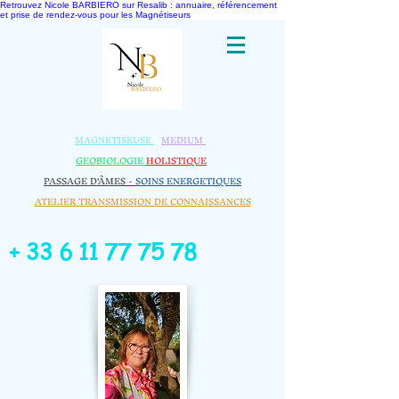
Retrouvez Nicole BARBIERO sur Resalib : annuaire, référencement
et prise de rendez-vous pour les Magnétiseurs
MAGNETISEUSE
-
MEDIUM
-
GEOBIOLOGIE​
HOLISTIQUE
​
PASSAGE D'ÂMES
-
SOINS ENERGETIQUES
ATELIER TRANSMISSION DE CONNAISSANCES
+
33 6 11 77 75 78