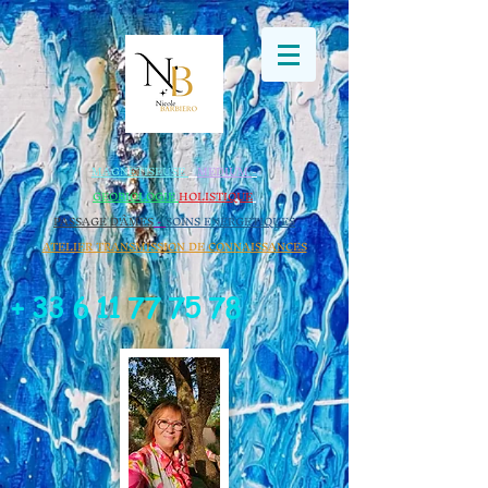
Retrouvez Nicole BARBIERO sur Resalib : annuaire, référencement
et prise de rendez-vous pour les Magnétiseurs
MAGNETISEUSE
-
MEDIUM
-
GEOBIOLOGIE​
HOLISTIQUE
​
PASSAGE D'ÂMES
-
SOINS ENERGETIQUES
ATELIER TRANSMISSION DE CONNAISSANCES
+
33 6 11 77 75 78