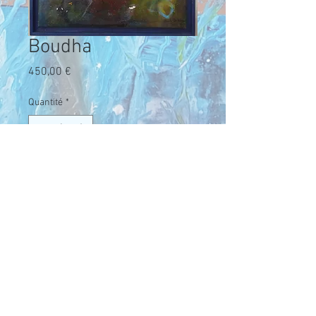
Boudha
Prix
450,00 €
Quantité
*
Ajouter au panier
Mon Boudha, avec un grand B!!!!!!!
J'y suis attachée. Peut être à cause
de cela, il ne pourra pas se vendre.
Mais vous pourriez avoir un coup de
cœur pour lui, comme j'en ai eu un
le jour où je l'ai terminé, après 3
longs jours de travail. Un travail de