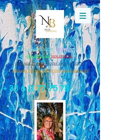
Retrouvez Nicole BARBIERO sur Resalib : annuaire, référencement
et prise de rendez-vous pour les Magnétiseurs
MAGNETISEUSE
-
MEDIUM
-
GEOBIOLOGIE​
HOLISTIQUE
​
PASSAGE D'ÂMES
-
SOINS ENERGETIQUES
ATELIER TRANSMISSION DE CONNAISSANCES
+
33 6 11 77 75 78