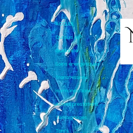
Retrouvez Nicole BARBIERO sur Resalib : annuaire, référencement et prise de rendez-vous pour
ACCUEIL
Qui suis je ?
Guidance
Soins énergétiques
Transmissions
Harmonisations
Autres prestations
Témoignages
Tarifs