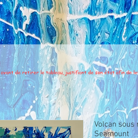
ant de retirer le tableau, justifiant de son état afin de lev
Volcan sous 
Seamount