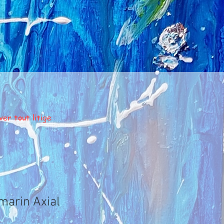
er tout litige
marin Axial