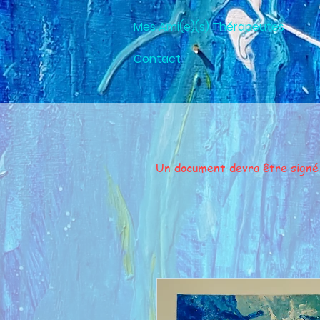
Mes Ami(e)(s) Thérapeutes
Contact
Un document devra être signé av