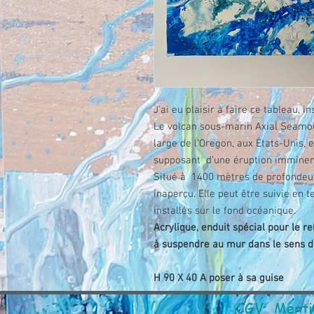
J'ai eu plaisir à faire ce tableau, 
Le volcan sous-marin Axial Seamou
large de l’Oregon, aux États-Unis, e
supposant d’une éruption imminen
Situé à 1400 mètres de profondeur,
inaperçu. Elle peut être suivie en 
installés sur le fond océanique.
Acrylique, enduit spécial pour le reli
à suspendre au mur dans le sens de
H 90 X 40 A poser à sa guise
CGV
Menti