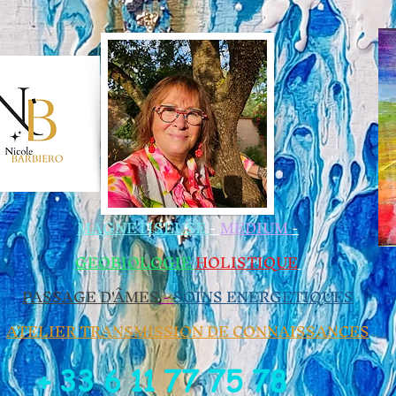
 les Magnétiseurs
MAGNETISEUSE
-
MEDIUM
-
GEOBIOLOGIE​
HOLISTIQUE
​
PASSAGE D'ÂMES
-
SOINS ENERGETIQUES
ATELIER TRANSMISSION DE CONNAISSANCES
+ 33 6 11 77 75 78