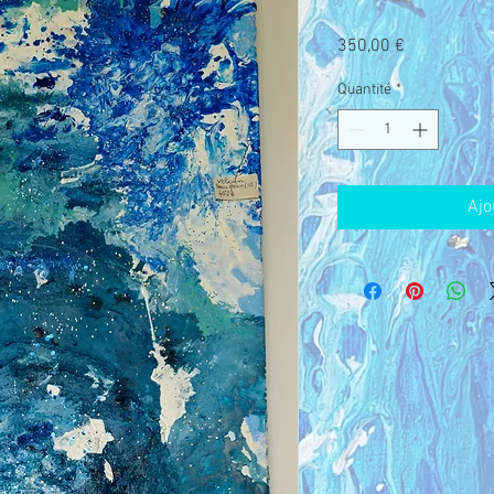
Prix
350,00 €
Quantité
*
Ajo