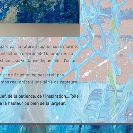
inspiré par la future éruption sous marine.
nt, situé à environ 480 kilomètres au
st sous surveillance depuis plus d'un an,
te.
 cette éruption ne passerait pas
temps réel grâce à une série de capteurs
ef, de la patience, de l'inspiration... Toile
 la hauteur ou bien de la largeur.
ons légales
Politique de confidentialité RGPD