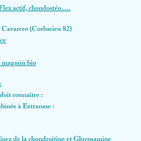
lex actif, chondostéo.....
 Cavarero (Corbarieu 82)
nce
n magasin bio
:
doit connaître :
binée à Extranase :
lisez de la chondroïtine et Glucosamine