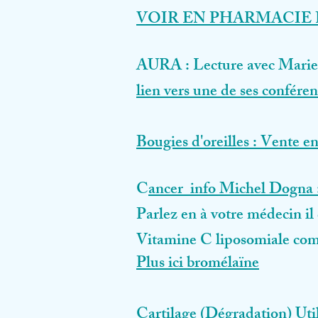
VOIR EN PHARMACIE
F
AURA : Lecture avec Marie
lien vers une de ses confére
Bougies d'oreilles : Vente e
C
ancer
info M
ichel Dogna 
Parlez en à votre médecin il 
​Vitamine C liposomiale com
Plus ici bromélaïne
Cartilage (Dégradation) Uti