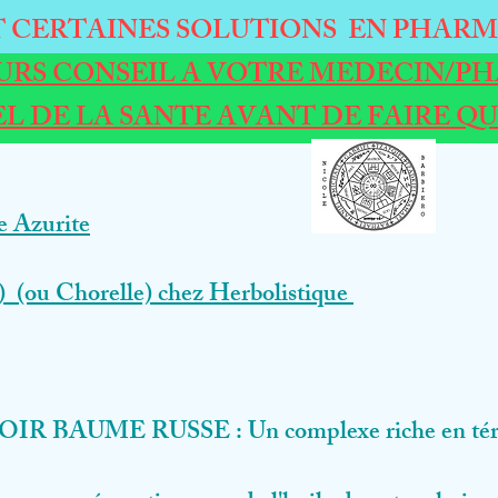
 CERTAINES SOLUTIONS EN PHARM
RS CONSEIL A VOTRE MEDECIN/PH
L DE LA SANTE AVANT DE FAIRE QUO
ie Azurite
 (ou Chorelle) chez Herbolistique
OIR BAUME RUSSE : Un complexe riche en téréb