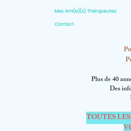
Mes Ami(e)(s) Thérapeutes
Contact
Po
Po
Plus de 40 anné
Des info
TOUTES LES
V