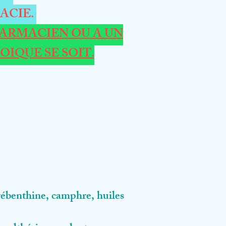
ACIE.
ARMACIEN OU A UN
IQUE SE SOIT.
enthine, camphre, huiles