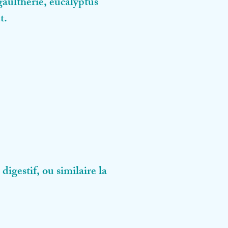
gaulthérie, eucalyptus
et.
gestif, ou similaire la