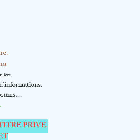
re.
vra
ulière
 d'informations.
orums....
.
ITRE PRIVE.
ET